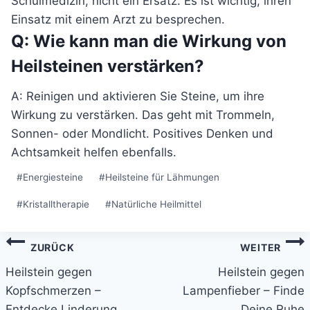
Schulmedizin, nicht ein Ersatz. Es ist wichtig, ihren
Einsatz mit einem Arzt zu besprechen.
Q: Wie kann man die Wirkung von
Heilsteinen verstärken?
A: Reinigen und aktivieren Sie Steine, um ihre
Wirkung zu verstärken. Das geht mit Trommeln,
Sonnen- oder Mondlicht. Positives Denken und
Achtsamkeit helfen ebenfalls.
Schlagworte:
#
Energiesteine
#
Heilsteine für Lähmungen
#
Kristalltherapie
#
Natürliche Heilmittel
Beitragsnavigation
ZURÜCK
WEITER
Heilstein gegen
Heilstein gegen
Kopfschmerzen –
Lampenfieber – Finde
Entdecke Linderung
Deine Ruhe