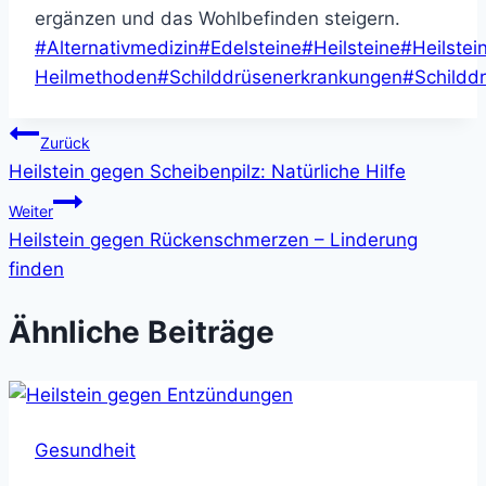
ergänzen und das Wohlbefinden steigern.
Schlagworte:
#
Alternativmedizin
#
Edelsteine
#
Heilsteine
#
Heilstei
Heilmethoden
#
Schilddrüsenerkrankungen
#
Schildd
Beitragsnavigation
Zurück
Heilstein gegen Scheibenpilz: Natürliche Hilfe
Weiter
Heilstein gegen Rückenschmerzen – Linderung
finden
Ähnliche Beiträge
Gesundheit