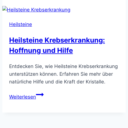
frieren
–
Wärme
Heilsteine
&
Energie
Heilsteine Krebserkrankung:
spüren
Hoffnung und Hilfe
Entdecken Sie, wie Heilsteine Krebserkrankung
unterstützen können. Erfahren Sie mehr über
natürliche Hilfe und die Kraft der Kristalle.
Heilsteine
Weiterlesen
Krebserkrankung:
Hoffnung
und
Hilfe