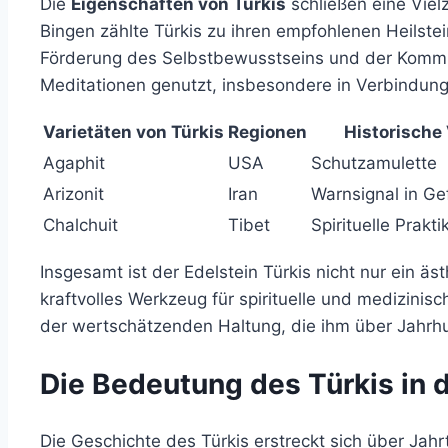
Die
Eigenschaften von Türkis
schließen eine Viel
Bingen zählte Türkis zu ihren empfohlenen Heilstei
Förderung des Selbstbewusstseins und der Kommuni
Meditationen genutzt, insbesondere in Verbindun
Varietäten von Türkis
Regionen
Historisch
Agaphit
USA
Schutzamulette
Arizonit
Iran
Warnsignal in Ge
Chalchuit
Tibet
Spirituelle Prakti
Insgesamt ist der Edelstein Türkis nicht nur ein äs
kraftvolles Werkzeug für spirituelle und medizinisch
der wertschätzenden Haltung, die ihm über Jahr
Die Bedeutung des Türkis in 
Die Geschichte des Türkis erstreckt sich über Jah