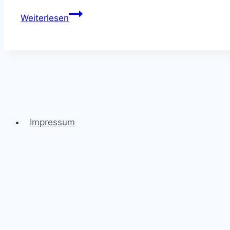
Heilsteine
Weiterlesen
mit
Loch
–
Kraftvolle
Anhänger
Finden
Impressum