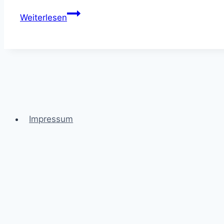
Heilsteine
Weiterlesen
Rosenquarz
–
Wirkung
&
Anwendung
Impressum