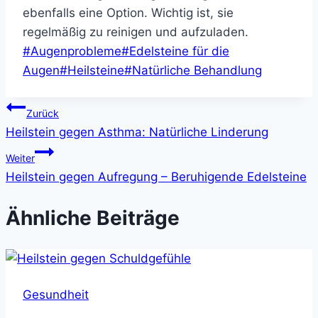
ebenfalls eine Option. Wichtig ist, sie
regelmäßig zu reinigen und aufzuladen.
Schlagworte:
#
Augenprobleme
#
Edelsteine für die
Augen
#
Heilsteine
#
Natürliche Behandlung
Beitragsnavigation
Zurück
Heilstein gegen Asthma: Natürliche Linderung
Weiter
Heilstein gegen Aufregung – Beruhigende Edelsteine
Ähnliche Beiträge
Gesundheit