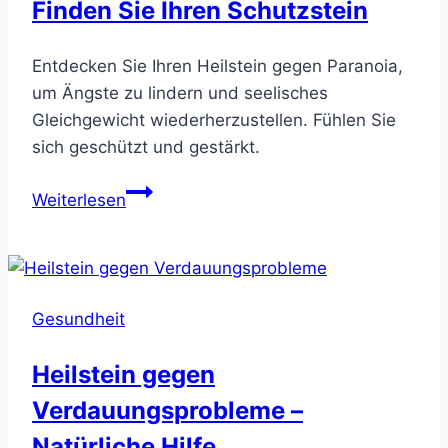
Finden Sie Ihren Schutzstein
Entdecken Sie Ihren Heilstein gegen Paranoia,
um Ängste zu lindern und seelisches
Gleichgewicht wiederherzustellen. Fühlen Sie
sich geschützt und gestärkt.
Heilstein
Weiterlesen
gegen
Paranoia
–
Finden
Gesundheit
Sie
Ihren
Heilstein gegen
Schutzstein
Verdauungsprobleme –
Natürliche Hilfe