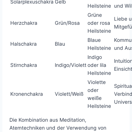
Solarplexuschakra
Gelb
Heilsteine
und Wil
Grüne
Liebe 
Herzchakra
Grün/Rosa
oder rosa
Mitgefü
Heilsteine
Blaue
Kommun
Halschakra
Blau
Heilsteine
und Au
Indigo
Intuiti
Stirnchakra
Indigo/Violett
oder lila
Einsich
Heilsteine
Violette
Spiritua
oder
Kronenchakra
Violett/Weiß
Verbin
weiße
Univer
Heilsteine
Die Kombination aus Meditation,
Atemtechniken und der Verwendung von