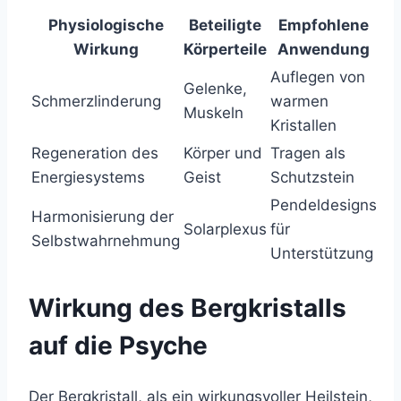
Physiologische
Beteiligte
Empfohlene
Wirkung
Körperteile
Anwendung
Auflegen von
Gelenke,
Schmerzlinderung
warmen
Muskeln
Kristallen
Regeneration des
Körper und
Tragen als
Energiesystems
Geist
Schutzstein
Pendeldesigns
Harmonisierung der
Solarplexus
für
Selbstwahrnehmung
Unterstützung
Wirkung des Bergkristalls
auf die Psyche
Der Bergkristall, als ein wirkungsvoller Heilstein,