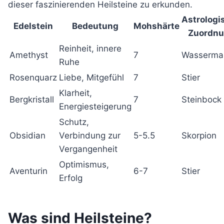
dieser faszinierenden Heilsteine zu erkunden.
Astrologi
Edelstein
Bedeutung
Mohshärte
Zuordn
Reinheit, innere
Amethyst
7
Wasserma
Ruhe
Rosenquarz
Liebe, Mitgefühl
7
Stier
Klarheit,
Bergkristall
7
Steinbock
Energiesteigerung
Schutz,
Obsidian
Verbindung zur
5-5.5
Skorpion
Vergangenheit
Optimismus,
Aventurin
6-7
Stier
Erfolg
Was sind Heilsteine?