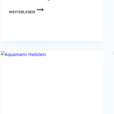
HEILSTEINE
WEITERLESEN
ROSENQUARZ
–
WIRKUNG
&
ANWENDUNG