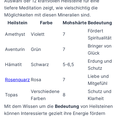
Auswahl der 12 kraftvollen Heilsteine für eine
tiefere Meditation zeigt, wie vielschichtig die
Möglichkeiten mit diesen Mineralien sind.
Heilstein
Farbe
Mohshärte
Bedeutung
Fördert
Amethyst
Violett
7
Spiritualität
Bringer von
Aventurin
Grün
7
Glück
Erdung und
Hämatit
Schwarz
5-6,5
Schutz
Liebe und
Rosenquarz
Rosa
7
Mitgefühl
Verschiedene
Schutz und
Topas
8
Farben
Klarheit
Mit dem Wissen um die
Bedeutung
von Heilsteinen
können Interessierte gezielt ihre Energie fördern