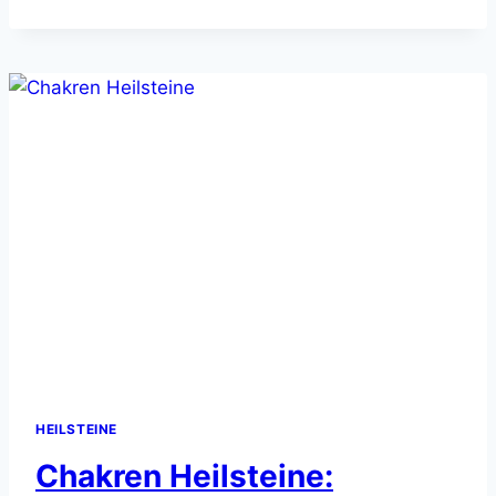
–
EDELSTEINE
FÜR
IHR
WOHLBEFINDEN
HEILSTEINE
Chakren Heilsteine: