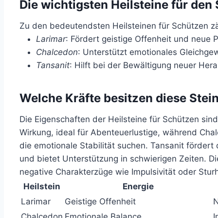
Die wichtigsten Heilsteine für den
Zu den bedeutendsten Heilsteinen für Schützen z
Larimar
: Fördert geistige Offenheit und neue 
Chalcedon
: Unterstützt emotionales Gleichgew
Tansanit
: Hilft bei der Bewältigung neuer Her
Welche Kräfte besitzen diese Stei
Die Eigenschaften der Heilsteine für Schützen sind 
Wirkung, ideal für Abenteuerlustige, während Chalc
die emotionale Stabilität suchen. Tansanit förder
und bietet Unterstützung in schwierigen Zeiten. Di
negative Charakterzüge wie Impulsivität oder Sturh
Heilstein
Energie
Larimar
Geistige Offenheit
N
Chalcedon
Emotionale Balance
I