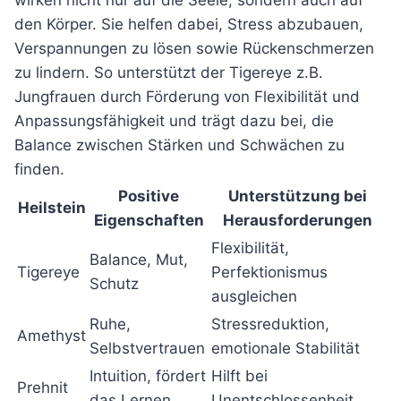
wirken nicht nur auf die Seele, sondern auch auf
den Körper. Sie helfen dabei, Stress abzubauen,
Verspannungen zu lösen sowie Rückenschmerzen
zu lindern. So unterstützt der Tigereye z.B.
Jungfrauen durch Förderung von Flexibilität und
Anpassungsfähigkeit und trägt dazu bei, die
Balance zwischen Stärken und Schwächen zu
finden.
Positive
Unterstützung bei
Heilstein
Eigenschaften
Herausforderungen
Flexibilität,
Balance, Mut,
Tigereye
Perfektionismus
Schutz
ausgleichen
Ruhe,
Stressreduktion,
Amethyst
Selbstvertrauen
emotionale Stabilität
Intuition, fördert
Hilft bei
Prehnit
das Lernen
Unentschlossenheit