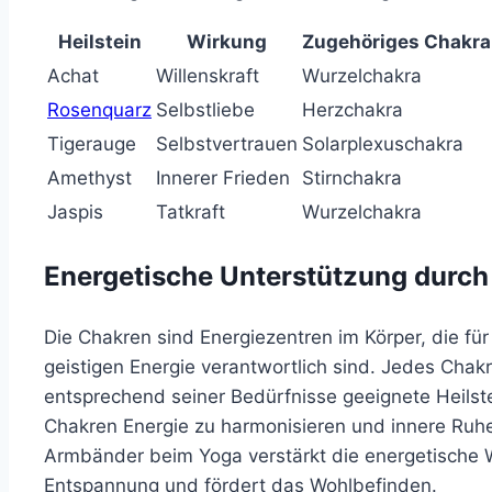
Heilstein
Wirkung
Zugehöriges Chakra
Achat
Willenskraft
Wurzelchakra
Rosenquarz
Selbstliebe
Herzchakra
Tigerauge
Selbstvertrauen
Solarplexuschakra
Amethyst
Innerer Frieden
Stirnchakra
Jaspis
Tatkraft
Wurzelchakra
Energetische Unterstützung durch
Die Chakren sind Energiezentren im Körper, die fü
geistigen Energie verantwortlich sind. Jedes Chakr
entsprechend seiner Bedürfnisse geeignete Heilste
Chakren Energie zu harmonisieren und innere Ruh
Armbänder beim Yoga verstärkt die energetische Wi
Entspannung und fördert das Wohlbefinden.