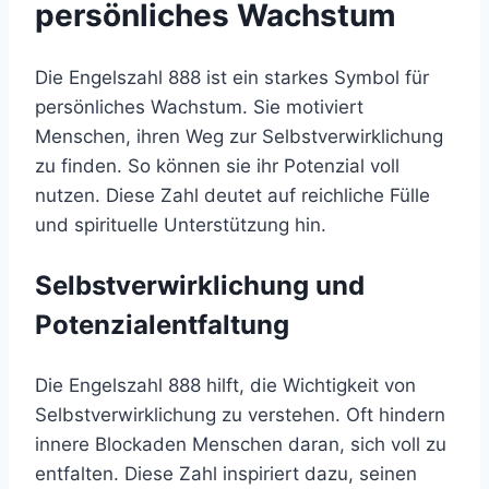
persönliches Wachstum
Die Engelszahl 888 ist ein starkes Symbol für
persönliches Wachstum. Sie motiviert
Menschen, ihren Weg zur Selbstverwirklichung
zu finden. So können sie ihr Potenzial voll
nutzen. Diese Zahl deutet auf reichliche Fülle
und spirituelle Unterstützung hin.
Selbstverwirklichung und
Potenzialentfaltung
Die Engelszahl 888 hilft, die Wichtigkeit von
Selbstverwirklichung zu verstehen. Oft hindern
innere Blockaden Menschen daran, sich voll zu
entfalten. Diese Zahl inspiriert dazu, seinen