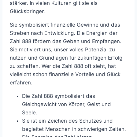
stärker. In vielen Kulturen gilt sie als
Glücksbringer.
Sie symbolisiert finanzielle Gewinne und das
Streben nach Entwicklung. Die Energien der
Zahl 888 fördern das Geben und Empfangen.
Sie motiviert uns, unser volles Potenzial zu
nutzen und Grundlagen für zukünftigen Erfolg
zu schaffen. Wer die Zahl 888 oft sieht, hat
vielleicht schon finanzielle Vorteile und Glück
erfahren.
Die Zahl 888 symbolisiert das
Gleichgewicht von Körper, Geist und
Seele.
Sie ist ein Zeichen des Schutzes und
begleitet Menschen in schwierigen Zeiten.