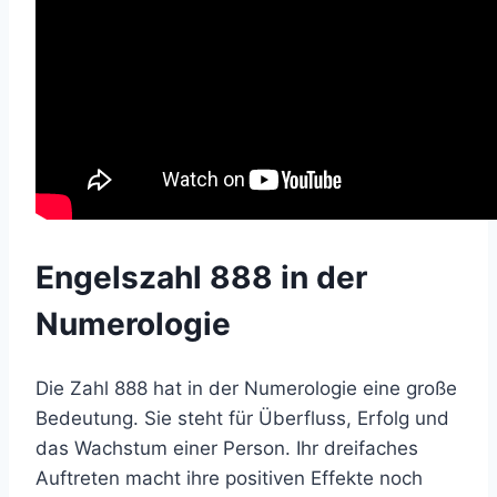
Engelszahl 888 in der
Numerologie
Die Zahl 888 hat in der Numerologie eine große
Bedeutung. Sie steht für Überfluss, Erfolg und
das Wachstum einer Person. Ihr dreifaches
Auftreten macht ihre positiven Effekte noch