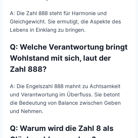
A: Die Zahl 888 steht für Harmonie und
Gleichgewicht. Sie ermutigt, die Aspekte des
Lebens in Einklang zu bringen.
Q: Welche Verantwortung bringt
Wohlstand mit sich, laut der
Zahl 888?
A: Die Engelszahl 888 mahnt zu Achtsamkeit
und Verantwortung im Überfluss. Sie betont
die Bedeutung von Balance zwischen Geben
und Nehmen.
Q: Warum wird die Zahl 8 als