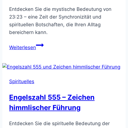
Entdecken Sie die mystische Bedeutung von
23:23 – eine Zeit der Synchronizität und
spirituellen Botschaften, die Ihren Alltag
bereichern kann.
23:23
Weiterlesen
Bedeutung
–
Geheimnis
hinter
Spirituelles
der
Uhrzeit
Engelszahl 555 – Zeichen
himmlischer Führung
Entdecken Sie die spirituelle Bedeutung der