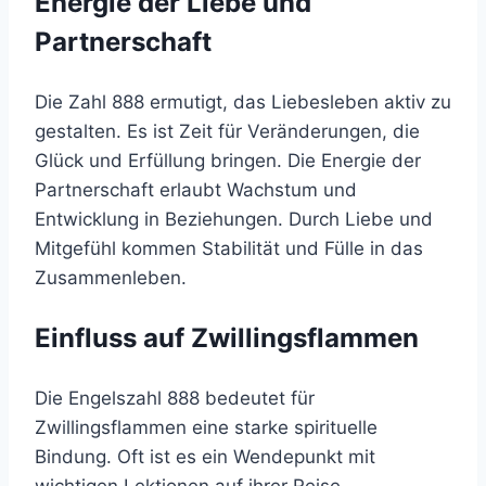
Energie der Liebe und
Partnerschaft
Die Zahl 888 ermutigt, das Liebesleben aktiv zu
gestalten. Es ist Zeit für Veränderungen, die
Glück und Erfüllung bringen. Die Energie der
Partnerschaft erlaubt Wachstum und
Entwicklung in Beziehungen. Durch Liebe und
Mitgefühl kommen Stabilität und Fülle in das
Zusammenleben.
Einfluss auf Zwillingsflammen
Die Engelszahl 888 bedeutet für
Zwillingsflammen eine starke spirituelle
Bindung. Oft ist es ein Wendepunkt mit
wichtigen Lektionen auf ihrer Reise.