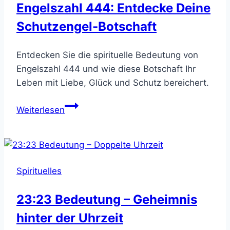
Engelszahl 444: Entdecke Deine
Schutzengel-Botschaft
Entdecken Sie die spirituelle Bedeutung von
Engelszahl 444 und wie diese Botschaft Ihr
Leben mit Liebe, Glück und Schutz bereichert.
Engelszahl
Weiterlesen
444:
Entdecke
Deine
Schutzengel-
Spirituelles
Botschaft
23:23 Bedeutung – Geheimnis
hinter der Uhrzeit