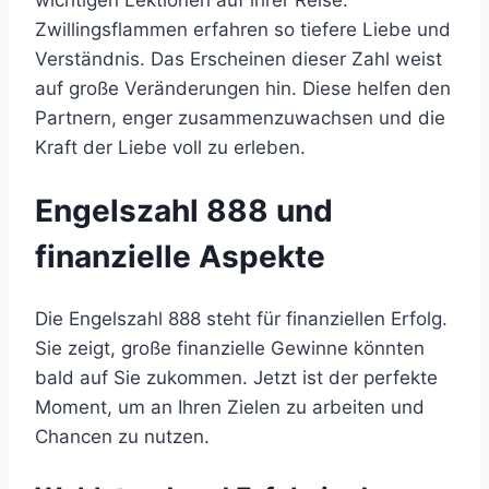
Zwillingsflammen erfahren so tiefere Liebe und
Verständnis. Das Erscheinen dieser Zahl weist
auf große Veränderungen hin. Diese helfen den
Partnern, enger zusammenzuwachsen und die
Kraft der Liebe voll zu erleben.
Engelszahl 888 und
finanzielle Aspekte
Die Engelszahl 888 steht für finanziellen Erfolg.
Sie zeigt, große finanzielle Gewinne könnten
bald auf Sie zukommen. Jetzt ist der perfekte
Moment, um an Ihren Zielen zu arbeiten und
Chancen zu nutzen.