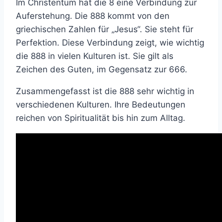
Im Christentum hat die 8 eine Verbindung zur
Auferstehung. Die 888 kommt von den
griechischen Zahlen für „Jesus“. Sie steht für
Perfektion. Diese Verbindung zeigt, wie wichtig
die 888 in vielen Kulturen ist. Sie gilt als
Zeichen des Guten, im Gegensatz zur 666.
Zusammengefasst ist die 888 sehr wichtig in
verschiedenen Kulturen. Ihre Bedeutungen
reichen von Spiritualität bis hin zum Alltag.