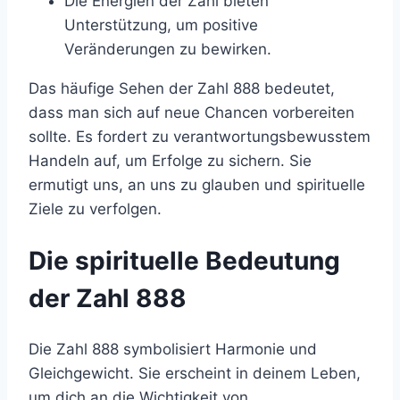
Die Energien der Zahl bieten
Unterstützung, um positive
Veränderungen zu bewirken.
Das häufige Sehen der Zahl 888 bedeutet,
dass man sich auf neue Chancen vorbereiten
sollte. Es fordert zu verantwortungsbewusstem
Handeln auf, um Erfolge zu sichern. Sie
ermutigt uns, an uns zu glauben und spirituelle
Ziele zu verfolgen.
Die spirituelle Bedeutung
der Zahl 888
Die Zahl 888 symbolisiert Harmonie und
Gleichgewicht. Sie erscheint in deinem Leben,
um dich an die Wichtigkeit von