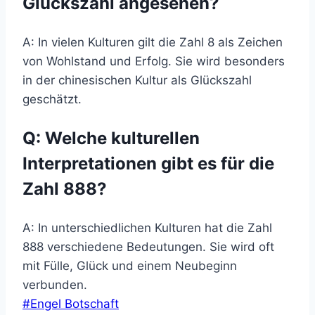
Glückszahl angesehen?
A: In vielen Kulturen gilt die Zahl 8 als Zeichen
von Wohlstand und Erfolg. Sie wird besonders
in der chinesischen Kultur als Glückszahl
geschätzt.
Q: Welche kulturellen
Interpretationen gibt es für die
Zahl 888?
A: In unterschiedlichen Kulturen hat die Zahl
888 verschiedene Bedeutungen. Sie wird oft
mit Fülle, Glück und einem Neubeginn
verbunden.
Schlagworte:
#
Engel Botschaft