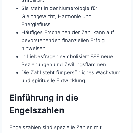
Stabilität.
Sie steht in der Numerologie für
Gleichgewicht, Harmonie und
Energiefluss.
Häufiges Erscheinen der Zahl kann auf
bevorstehenden finanziellen Erfolg
hinweisen.
In Liebesfragen symbolisiert 888 neue
Beziehungen und Zwillingsflammen.
Die Zahl steht für persönliches Wachstum
und spirituelle Entwicklung.
Einführung in die
Engelszahlen
Engelszahlen sind spezielle Zahlen mit