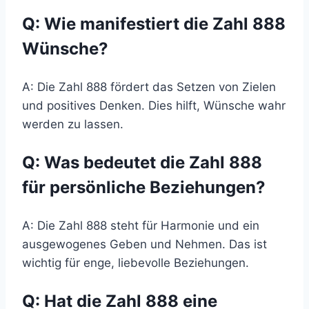
Q: Wie manifestiert die Zahl 888
Wünsche?
A: Die Zahl 888 fördert das Setzen von Zielen
und positives Denken. Dies hilft, Wünsche wahr
werden zu lassen.
Q: Was bedeutet die Zahl 888
für persönliche Beziehungen?
A: Die Zahl 888 steht für Harmonie und ein
ausgewogenes Geben und Nehmen. Das ist
wichtig für enge, liebevolle Beziehungen.
Q: Hat die Zahl 888 eine