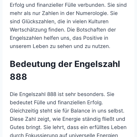
Erfolg und finanzieller Fülle verbunden. Sie sind
mehr als nur Zahlen in der Numerologie. Sie
sind Glückszahlen, die in vielen Kulturen
Wertschätzung finden. Die Botschaften der
Engelszahlen helfen uns, das Positive in
unserem Leben zu sehen und zu nutzen.
Bedeutung der Engelszahl
888
Die Engelszahl 888 ist sehr besonders. Sie
bedeutet Fülle und finanziellen Erfolg.
Gleichzeitig steht sie für Balance in uns selbst.
Diese Zahl zeigt, wie Energie ständig fließt und
Gutes bringt. Sie lehrt, dass ein erfülltes Leben
durch Fokussierung auf universelle Energien