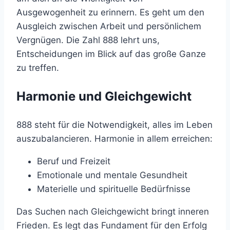
Ausgewogenheit zu erinnern. Es geht um den
Ausgleich zwischen Arbeit und persönlichem
Vergnügen. Die Zahl 888 lehrt uns,
Entscheidungen im Blick auf das große Ganze
zu treffen.
Harmonie und Gleichgewicht
888 steht für die Notwendigkeit, alles im Leben
auszubalancieren. Harmonie in allem erreichen:
Beruf und Freizeit
Emotionale und mentale Gesundheit
Materielle und spirituelle Bedürfnisse
Das Suchen nach Gleichgewicht bringt inneren
Frieden. Es legt das Fundament für den Erfolg