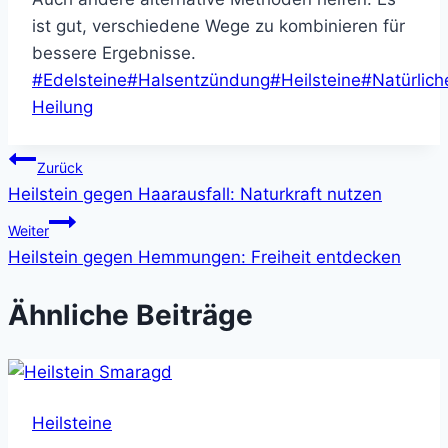
ist gut, verschiedene Wege zu kombinieren für
bessere Ergebnisse.
Schlagworte:
#
Edelsteine
#
Halsentzündung
#
Heilsteine
#
Natürlich
Heilung
Beitragsnavigation
Zurück
Heilstein gegen Haarausfall: Naturkraft nutzen
Weiter
Heilstein gegen Hemmungen: Freiheit entdecken
Ähnliche Beiträge
Heilsteine