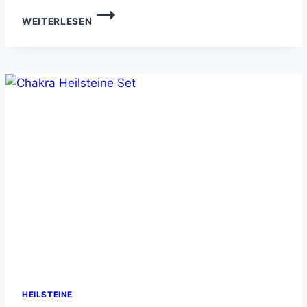
CHAKREN
WEITERLESEN
HEILSTEINE:
HARMONIE
FÜR
KÖRPER
&
GEIST
HEILSTEINE